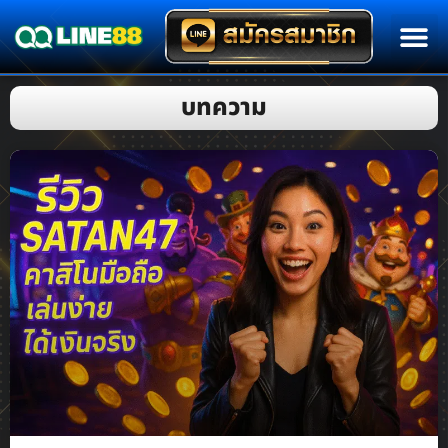
สมัครสมาชิ
บริการของเรา
รีวิว RB289 เว็บคาสิโนครบจบทุกจุด
Privacy Poli
บทความ