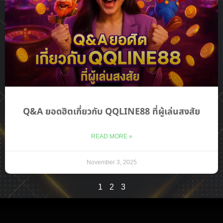
Q&A ยอดฮิตเกี่ยวกับ QQLINE88 ที่ผู้เล่นสงสัย
READ MORE »
November 3, 2025
1
2
3